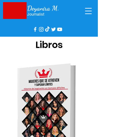
Deyanira M.
Journalist
Libros